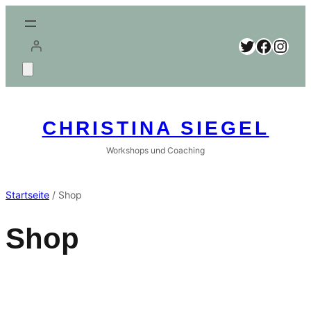
Zum
Inhalt
Twitter
Facebook
Instagram
springen
CHRISTINA SIEGEL
Workshops und Coaching
Startseite
/ Shop
Shop