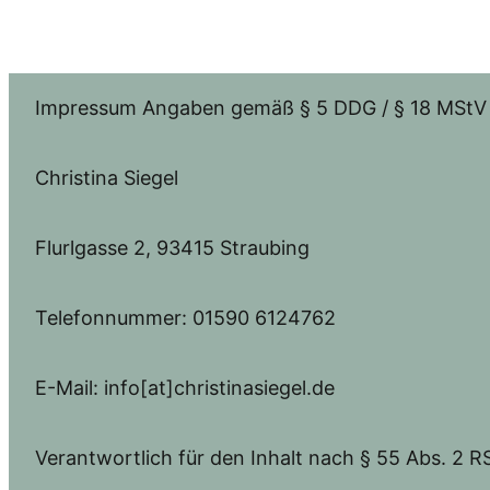
Impressum Angaben gemäß § 5 DDG / § 18 MStV
Christina Siegel
Flurlgasse 2, 93415 Straubing
Telefonnummer: 01590 6124762
E-Mail: info[at]christinasiegel.de
Verantwortlich für den Inhalt nach § 55 Abs. 2 RS