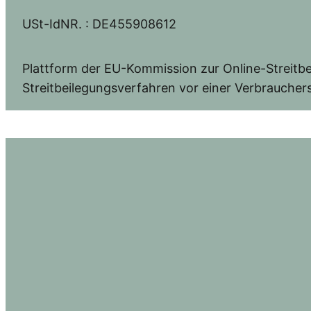
USt-IdNR. : DE455908612
Plattform der EU-Kommission zur Online-Streitbe
Streitbeilegungsverfahren vor einer Verbrauchers